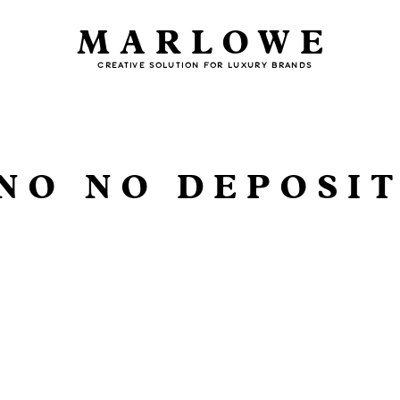
MARLOWE
CREATIVE SOLUTION FOR LUXURY BRANDS
NO NO DEPOSI