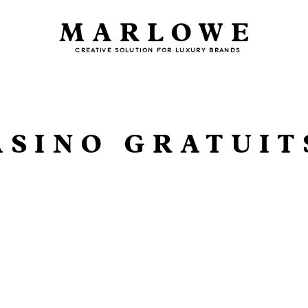
MARLOWE
CREATIVE SOLUTION FOR LUXURY BRANDS
ASINO GRATUIT