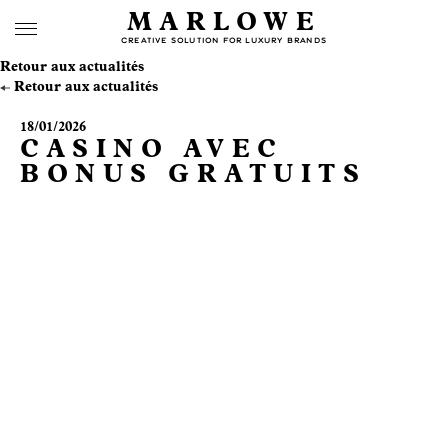
MARLOWE
CREATIVE SOLUTION FOR LUXURY BRANDS
Retour aux actualités
Retour aux actualités
18/01/2026
CASINO AVEC
BONUS GRATUITS