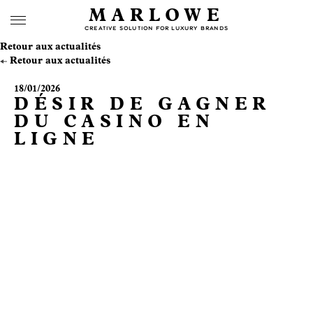
MARLOWE
CREATIVE SOLUTION FOR LUXURY BRANDS
Retour aux actualités
Retour aux actualités
18/01/2026
DÉSIR DE GAGNER
DU CASINO EN
LIGNE