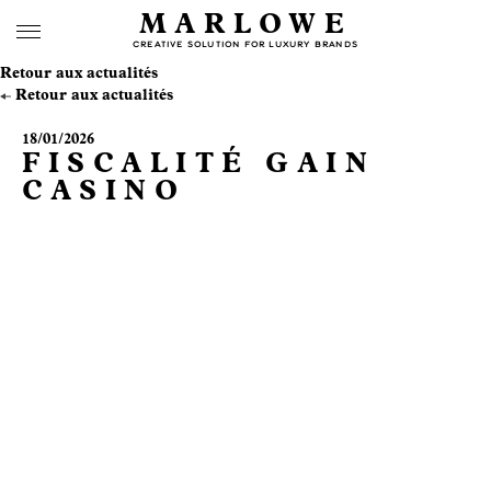
MARLOWE
CREATIVE SOLUTION FOR LUXURY BRANDS
Retour aux actualités
Retour aux actualités
18/01/2026
FISCALITÉ GAIN
CASINO