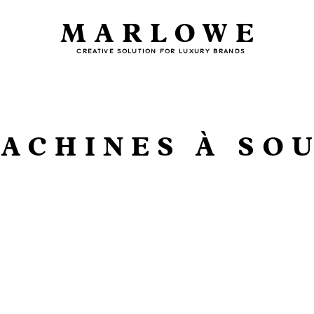
MARLOWE
CREATIVE SOLUTION FOR LUXURY BRANDS
ACHINES À SO