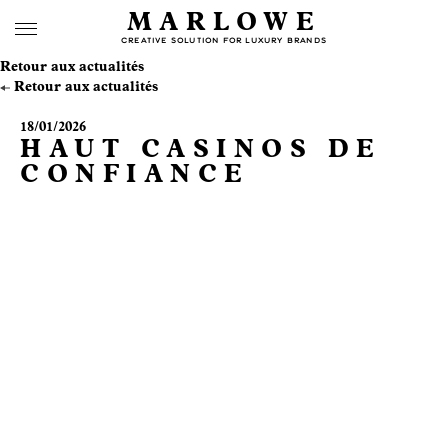
MARLOWE
CREATIVE SOLUTION FOR LUXURY BRANDS
Retour aux actualités
Retour aux actualités
18/01/2026
HAUT CASINOS DE
CONFIANCE