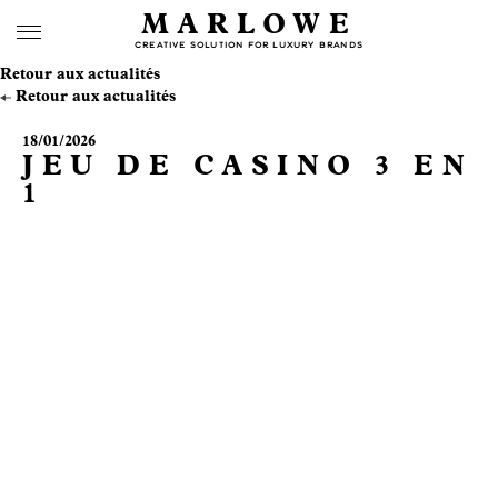
MARLOWE
CREATIVE SOLUTION FOR LUXURY BRANDS
Retour aux actualités
Retour aux actualités
18/01/2026
JEU DE CASINO 3 EN
1