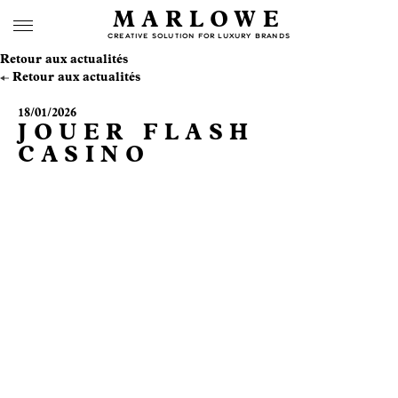
MARLOWE
CREATIVE SOLUTION FOR LUXURY BRANDS
Retour aux actualités
Retour aux actualités
18/01/2026
JOUER FLASH
CASINO