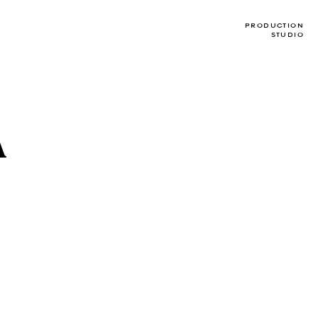
PRODUCTION
STUDIO
A