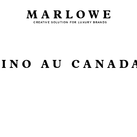
MARLOWE
CREATIVE SOLUTION FOR LUXURY BRANDS
SINO AU CANAD