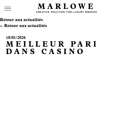
MARLOWE
CREATIVE SOLUTION FOR LUXURY BRANDS
Retour aux actualités
Retour aux actualités
18/01/2026
MEILLEUR PARI
DANS CASINO