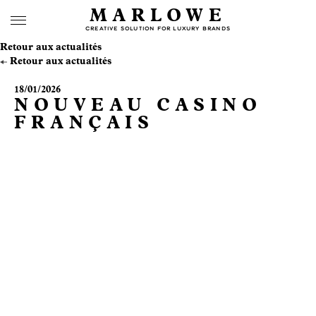
MARLOWE
CREATIVE SOLUTION FOR LUXURY BRANDS
Retour aux actualités
Retour aux actualités
18/01/2026
NOUVEAU CASINO
FRANÇAIS