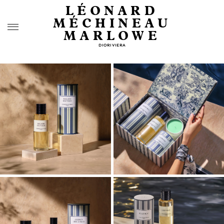
LÉONARD
MÉCHINEAU
MARLOWE
DIORIVIERA