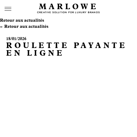
MARLOWE
CREATIVE SOLUTION FOR LUXURY BRANDS
Retour aux actualités
Retour aux actualités
18/01/2026
ROULETTE PAYANTE
EN LIGNE