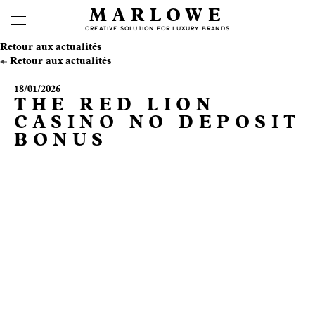
MARLOWE
CREATIVE SOLUTION FOR LUXURY BRANDS
Retour aux actualités
Retour aux actualités
18/01/2026
THE RED LION
CASINO NO DEPOSIT
BONUS