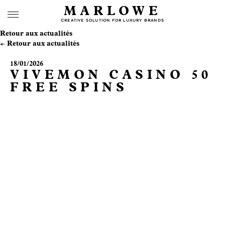
MARLOWE
CREATIVE SOLUTION FOR LUXURY BRANDS
Retour aux actualités
Retour aux actualités
18/01/2026
VIVEMON CASINO 50
FREE SPINS