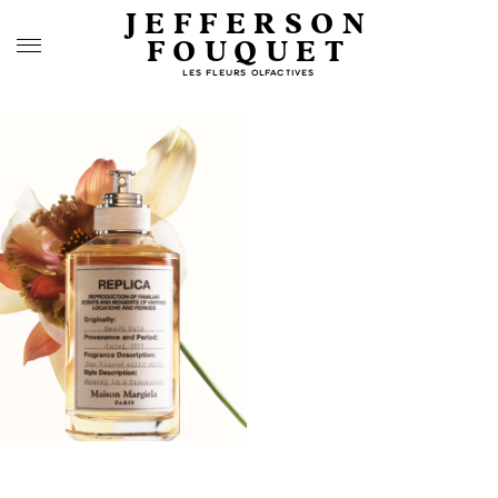
JEFFERSON
FOUQUET
LES FLEURS OLFACTIVES