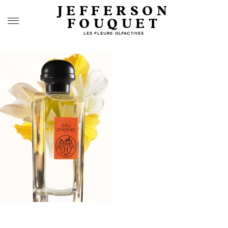
JEFFERSON
FOUQUET
LES FLEURS OLFACTIVES