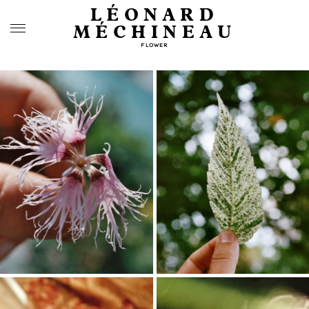
LÉONARD
MÉCHINEAU
FLOWER